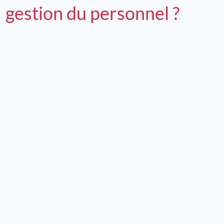
gestion du personnel ?
Motivation des salariés : nos solutions
Nos experts vous expliquent en détail les causes du
désengagement des salariés et vous donnent des
solutions pour y remédier.