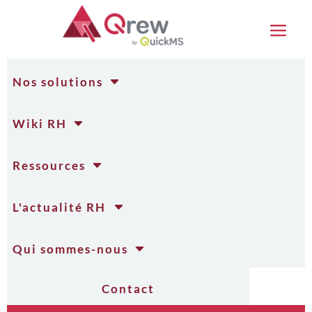
a
C
Nos solutions
C
Wiki RH
C
Ressources
C
L'actualité RH
C
Qui sommes-nous
Contact