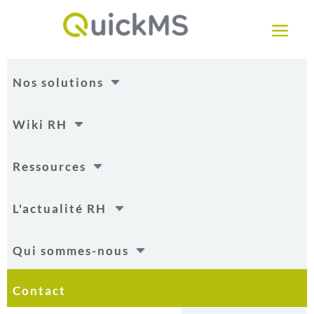
a
C
Nos solutions
C
Wiki RH
C
Ressources
C
L'actualité RH
C
Qui sommes-nous
Contact