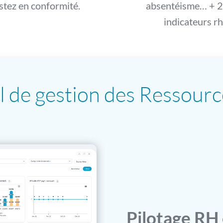
estez en conformité.
absentéisme… + 
indicateurs rh
el de gestion des Ressou
Pilotage RH 