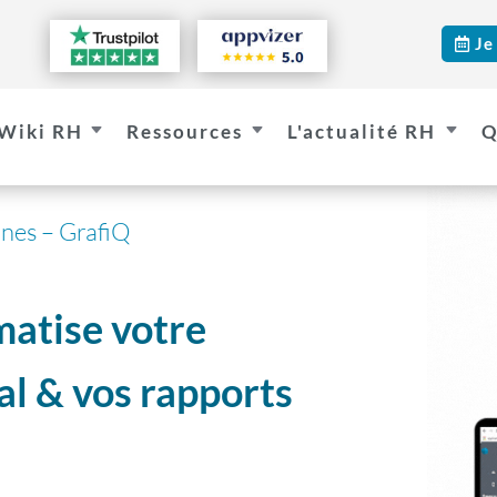
Je

Wiki RH
Ressources
L'actualité RH
Q
C
C
C
ines – GrafiQ
matise votre
al & vos rapports