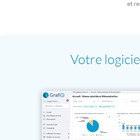
et r
Votre logici