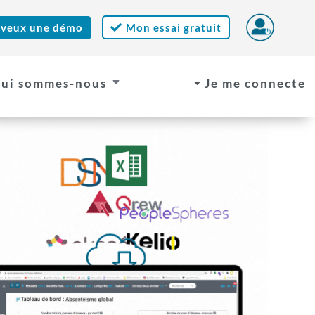
 veux une démo
Mon essai gratuit

ui sommes-nous
Je me connecte
C
C