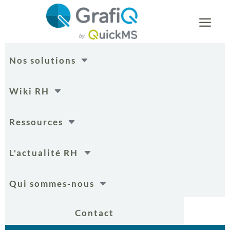
a
C
Nos solutions
C
Wiki RH
C
Ressources
C
L'actualité RH
C
Qui sommes-nous
Contact