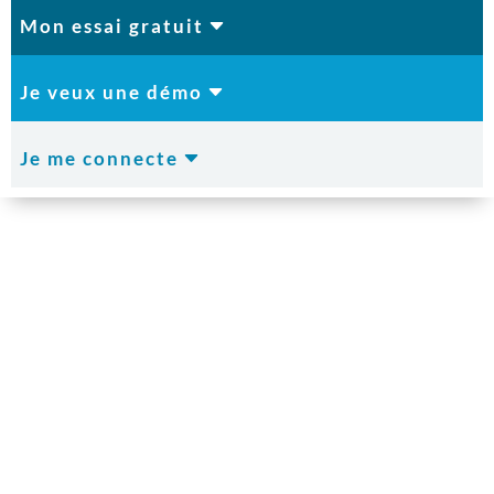
C
Mon essai gratuit
C
Je veux une démo
C
Je me connecte
Logiciel BDESE (ex BDES), nos conseils pour faire votre choix
Logiciel BDESE :
comment le choisir ?
Exit les tableurs Excel long et fastidieux pour