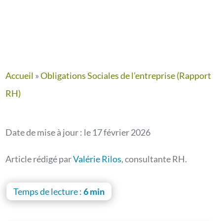
créer votre BDESE. Nos experts vous dévoilent
comment automatiser cette tâche avec une
solution BDESE.
Accueil
»
Obligations Sociales de l’entreprise (Rapport
RH)
Date de mise à jour : le 17 février 2026
Article rédigé par
Valérie Rilos
, consultante RH.
Temps de lecture :
6 min