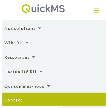
a
C
Nos solutions
C
Wiki RH
C
Ressources
C
L'actualité RH
C
Qui sommes-nous
Contact