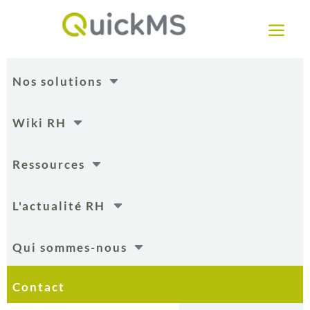
a
C
Nos solutions
C
Wiki RH
C
Ressources
C
L'actualité RH
C
Qui sommes-nous
Contact