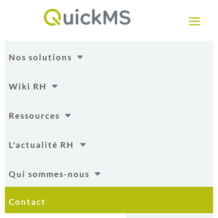
a
C
Nos solutions
C
Wiki RH
C
Ressources
C
L'actualité RH
C
Qui sommes-nous
Contact