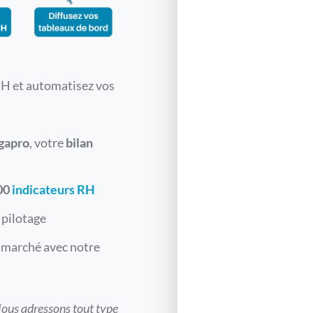
RH et automatisez vos
gapro
, votre
bilan
00
indicateurs RH
 pilotage
 marché avec notre
 Nous adressons tout type