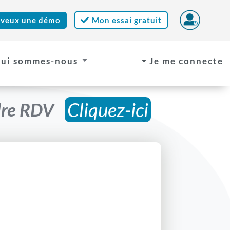
 veux une démo
Mon essai gratuit

ui sommes-nous
Je me connecte
C
C
Cliquez-ici
re RDV   