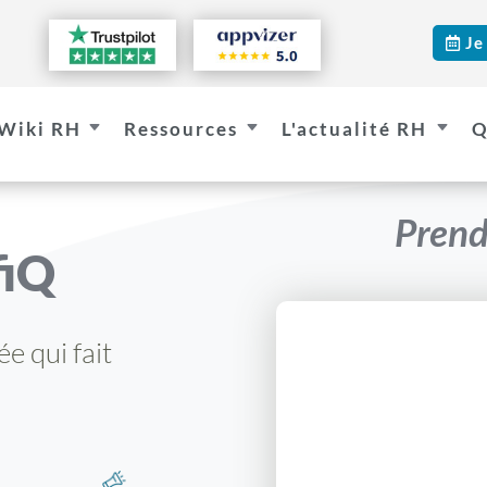
Je

Wiki RH
Ressources
L'actualité RH
Q
C
C
C
Prend
fiQ
e qui fait