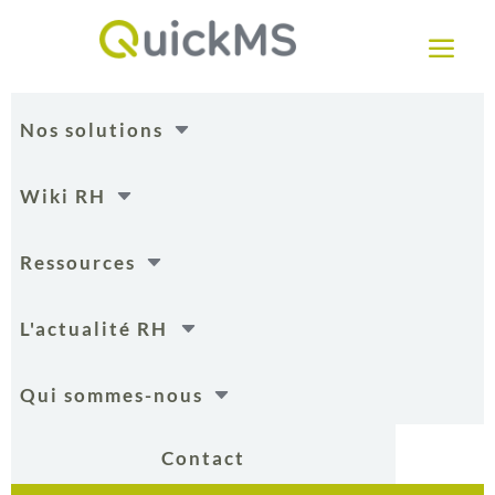
a
C
Nos solutions
C
Wiki RH
C
Ressources
C
L'actualité RH
C
Qui sommes-nous
Contact