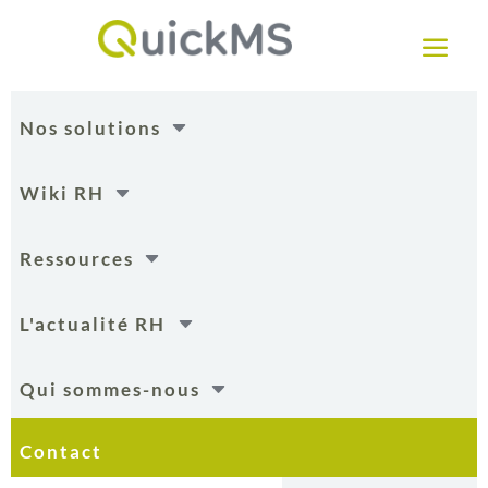
a
C
Nos solutions
C
Wiki RH
C
Ressources
C
L'actualité RH
C
Qui sommes-nous
Contact