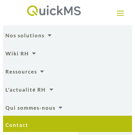
a
C
Nos solutions
C
Wiki RH
C
Ressources
C
L'actualité RH
C
Qui sommes-nous
Contact