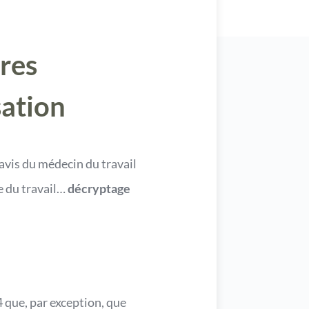
ères
sation
’avis du médecin du travail
e du travail…
décryptage
 que, par exception, que