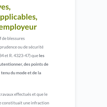
ves,
pplicables,
l’employeur
f de blessures
 prudence ou de sécurité
3-34 et R. 4323-47) que
les
nutentionner, des points de
 tenu du mode et de la
travaux effectués et que le
e constituait une infraction