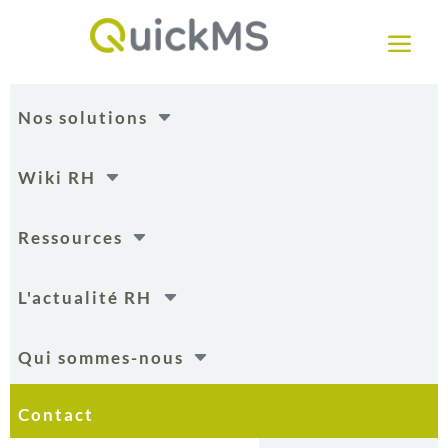
a
C
Nos solutions
C
Wiki RH
C
Ressources
C
L'actualité RH
C
Qui sommes-nous
Contact