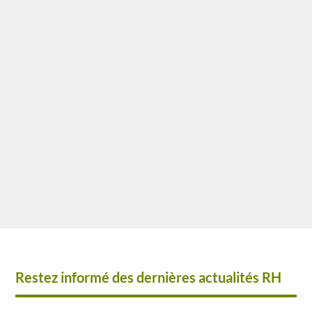
remplacements, délais de prévenance
réduits, impossibilité de reporter le
congé, gestion de la paie et
multiplication des absences. Découvrez
les principaux impacts de cette réforme
et les points de vigilance pour les
employeurs.
Restez informé des dernières actualités RH