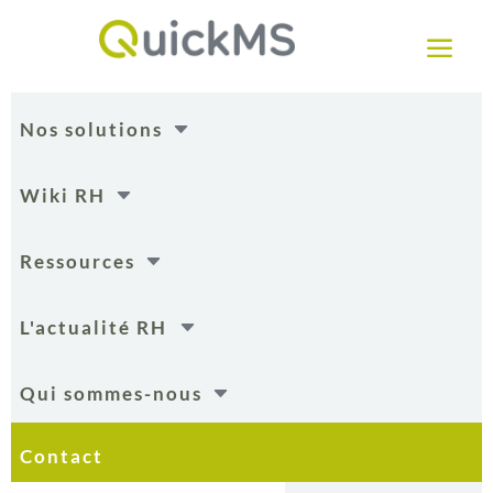
a
C
Nos solutions
C
Wiki RH
C
Ressources
C
L'actualité RH
C
Qui sommes-nous
Contact