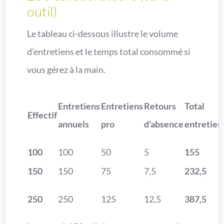
outil)
Le tableau ci-dessous illustre le volume
d’entretiens et le temps total consommé si
vous gérez à la main.
Entretiens
Entretiens
Retours
Total
Effectif
annuels
pro
d’absence
entretien
100
100
50
5
155
150
150
75
7,5
232,5
250
250
125
12,5
387,5