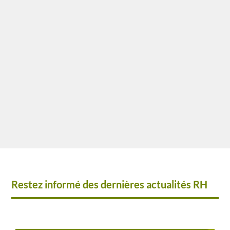
Gérer une entreprise : les 10 processus à
structurer dès le départDate de publication : le
22 juillet 2026 Article rédigé par Camille
Eggenschwiller et relu par Lina Gouvinhas
Responsable RH au sein...
Restez informé des dernières actualités RH