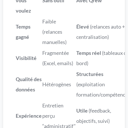
vous
Sans outil
Avec Qrew
voulez
Faible
Temps
Élevé
(relances auto +
(relances
gagné
centralisation)
manuelles)
Fragmentée
Temps réel
(tableaux d
Visibilité
(Excel, emails)
bord)
Structurées
Qualité des
Hétérogènes
(exploitation
données
formation/compétence
Entretien
Utile
(feedback,
Expérience
perçu
objectifs, suivi)
“administratif”