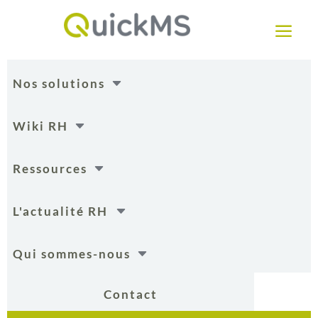
a
C
Nos solutions
C
Wiki RH
C
Ressources
C
L'actualité RH
C
Qui sommes-nous
Contact