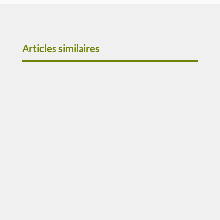
Articles similaires
People Analytics RH : comment la data
transforme la gestion RHDate de publication :