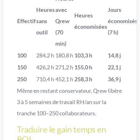
Heures
avec
Jours
Heures
Effectif
sans
Qrew
économisés
économisées
outil
(70
(7 h)
min)
100
284,2 h
180,8 h
103,3 h
14,8 j
150
426,2 h
271,2 h
155,0 h
22,1 j
250
710,4 h
452,1 h
258,3 h
36,9 j
Même en restant conservateur, Qrew libère
3 à 5 semaines de travail RH/an sur la
tranche 100–250 collaborateurs.
Traduire le gain temps en
ROI