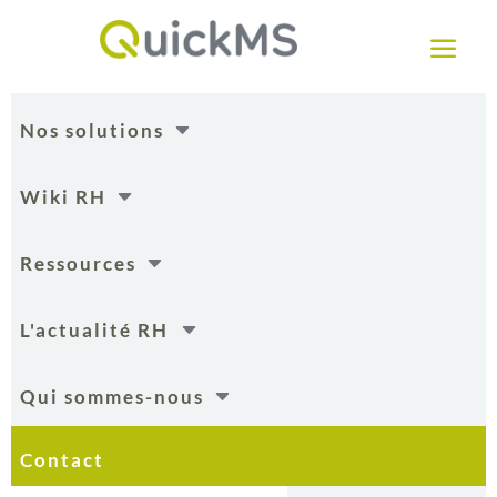
a
C
Nos solutions
C
Wiki RH
C
Ressources
C
L'actualité RH
C
Qui sommes-nous
Contact