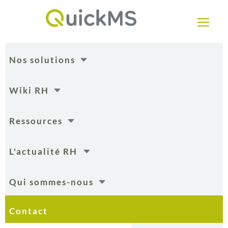
a
C
Nos solutions
C
Wiki RH
C
Ressources
C
L'actualité RH
C
Qui sommes-nous
Contact